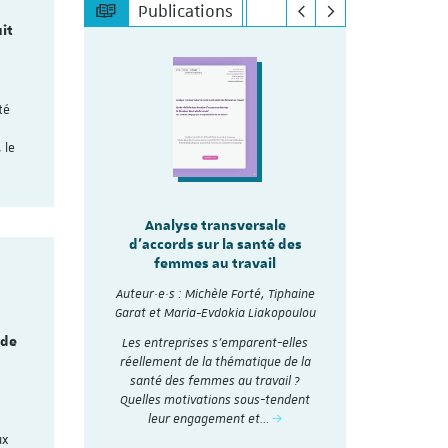
Publications
it
té
 le
sale
Analyse transversale
lité
Analy
d'accords sur la santé des
re les
d'accords
femmes au travail
mmes
Auteur·e·s :
Auteur·e·s : Michèle Forté, Tiphaine
, Tiphaine
Garat et Ma
Garat et Maria-Evdokia Liakopoulou
akopoulou
A travers 
 de
Les entreprises s’emparent-elles
accords
collectifs d
réellement de la thématique de la
nthétisés
et analysé
santé des femmes au travail ?
Dialogue
social en 20
Quelles motivations sous-tendent
nstitut du
t
leur engagement et…
r
ux