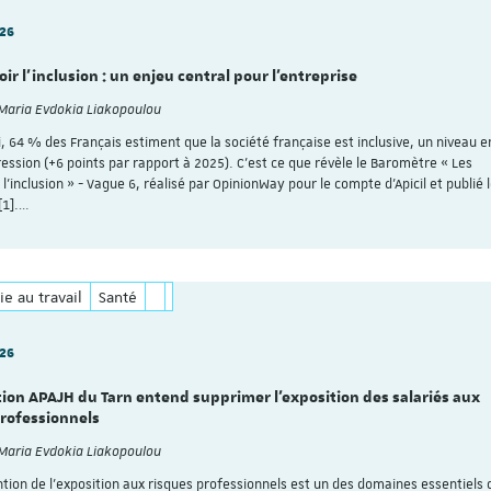
026
r l’inclusion : un enjeu central pour l’entreprise
 Maria Evdokia Liakopoulou
, 64 % des Français estiment que la société française est inclusive, un niveau e
ession (+6 points par rapport à 2025). C’est ce que révèle le Baromètre « Les
 l’inclusion » - Vague 6, réalisé par OpinionWay pour le compte d’Apicil et publié 
[1].…
ie au travail
Santé
026
tion APAJH du Tarn entend supprimer l’exposition des salariés aux
professionnels
 Maria Evdokia Liakopoulou
ntion de l’exposition aux risques professionnels est un des domaines essentiels