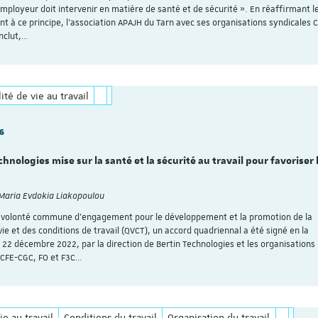
employeur doit intervenir en matière de santé et de sécurité ». En réaffirmant l
t à ce principe, l’association APAJH du Tarn avec ses organisations syndicales 
nclut,…
ité de vie au travail
26
chnologies mise sur la santé et la sécurité au travail pour favoriser 
 Maria Evdokia Liakopoulou
e volonté commune d’engagement pour le développement et la promotion de la
vie et des conditions de travail (QVCT), un accord quadriennal a été signé en la
e 22 décembre 2022, par la direction de Bertin Technologies et les organisations
 CFE-CGC, FO et F3C…
ie au travail
Conditions du travail
Organisation du travail