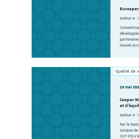
Eurosport
Auteur·e :
Convaincus 
développeme
partenaire
nouvel ac
Qualité de v
19 mai 20
Cooper St
et d’équi
Auteur·e :
Par le biai
sociaux de
CGT-FO) s’