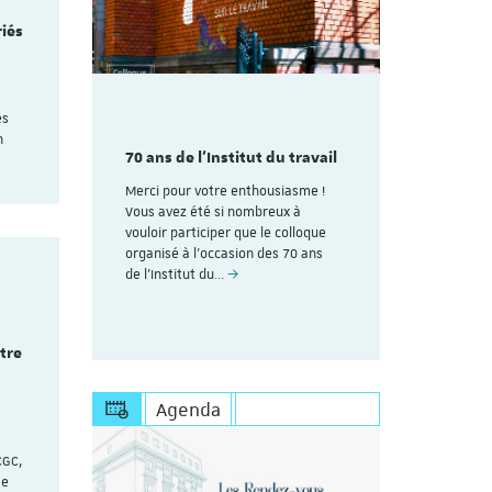
riés
mme du
Découvrez
es
aire
colloque pl
n
des 70
70 ans de l'Institut du travail
organisé à
avail de
ans de l'In
Merci pour votre enthousiasme !
Strasbourg
Vous avez été si nombreux à
rire (Les
vouloir participer que le colloque
Voici le lien
uite au
organisé à l'occasion des 70 ans
personnes dé
esoin de
de l’Institut du…
Save the Dat
s'inscrire à 
https://appl
être
Agenda
CGC,
me