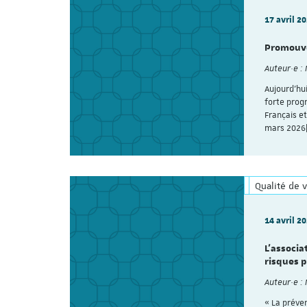
17 avril 2
Promouvoi
Auteur·e :
Aujourd’hui
forte progr
Français et
mars 2026
Qualité de v
14 avril 2
L’associa
risques 
Auteur·e :
« La préve