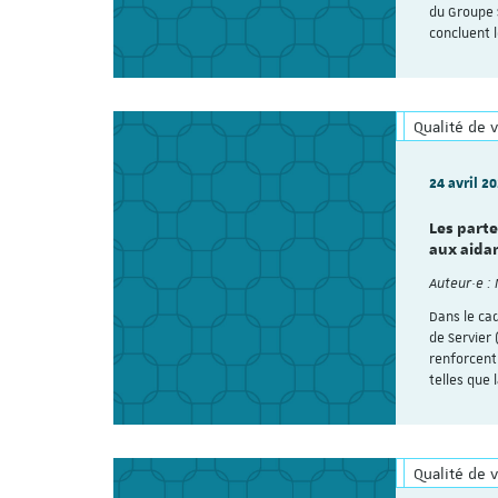
du Groupe 
concluent l
Qualité de v
24 avril 2
Les parte
aux aida
Auteur·e :
Dans le ca
de Servier
renforcent
telles que 
Qualité de v