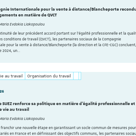
gnie Internationale pour la vente à distance/Blancheporte recondu
gements en matière de QVCT
 Maria Evdokia Liakopoulou
tinuité de leur précédent accord portant sur l’égalité professionnelle et la quali
es conditions de travail (QVCT), les partenaires sociaux de la Compagnie
ale pour la vente à distance/Blancheporte (la direction et la CFE-CGC) concluent,
e 2024, un…
Analyse transver
d'accords sur l'éga
ie au travail
Organisation du travail
professionnelle ent
femmes et les ho
026
Auteur·e·s : Michèle Forte
Garat et Maria-Evdokia Li
 SUEZ renforce sa politique en matière d’égalité professionnelle et
A travers l’étude de 24 
e vie au travail
collectifs d’entreprise sy
et analysés sur le site 
 Maria Evdokia Liakopoulou
social en 2023 et 2024, l'I
 franchir une nouvelle étape en garantissant un socle commun de mesures pou
travail de…
alariés en France et en définissant des objectifs communs, les partenaires socia