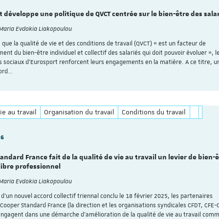
 développe une politique de QVCT centrée sur le bien-être des sala
 Maria Evdokia Liakopoulou
que la qualité de vie et des conditions de travail (QVCT) « est un facteur de
Découvrez le progra
nt du bien-être individuel et collectif des salariés qui doit pouvoir évoluer », l
colloque pluridisciplin
s sociaux d’Eurosport renforcent leurs engagements en la matière. A ce titre, u
organisé à l'occasion 
cord…
ans de l'Institut du tr
Strasbourg !
Voici le lien pour vous insc
ie au travail
Organisation du travail
Conditions du travail
personnes déjà inscrites s
Save the Date n'ont pas b
s'inscrire à nouveau) :
26
https://applicatio…
andard France fait de la qualité de vie au travail un levier de bien-
libre professionnel
 Maria Evdokia Liakopoulou
s d’un nouvel accord collectif triennal conclu le 18 février 2025, les partenaires
 Cooper Standard France (la direction et les organisations syndicales CFDT, CFE-
engagent dans une démarche d’amélioration de la qualité de vie au travail com