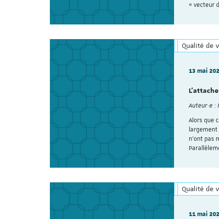
« vecteur 
Qualité de v
13 mai 20
L’attache
Auteur·e :
Alors que c
largement 
n’ont pas m
Parallèlem
Qualité de v
11 mai 20