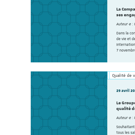
La Compa
ses enga
Auteur·e :
Dans la con
de vie et d
Internation
7 novembr
Qualité de v
29 avril 2
Le Groupe
qualité d
Auteur·e :
Souhaitant
tous les s