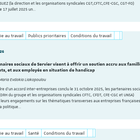
SUEZ (la direction et les organisations syndicales CGT,CFTC,CFE-CGC, CGT-FO)
e 17 juillet 2025 un…
ie au travail
Publics prioritaires
Conditions du travail
026
naires sociaux de Servier visent à offrir un soutien accru aux famill
nts, et aux employés en situation de handicap
 Maria Evdokia Liakopoulou
dre d’un accord inter-entreprises conclu le 31 octobre 2025, les partenaires soc
 (DRH du groupe et les organisations syndicales CFTC, CFDT, CFE-CGC et UNSA)
 leurs engagements sur les thématiques transverses aux entreprises françaises
la politique…
ie au travail
Santé
Conditions du travail