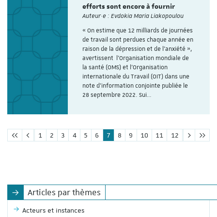
efforts sont encore à fournir
Auteur·e : Evdokia Maria Liakopoulou
« On estime que 12 milliards de journées
de travail sont perdues chaque année en
raison de la dépression et de l'anxiété »,
avertissent l’Organisation mondiale de
la santé (OMS) et l'Organisation
internationale du Travail (OIT) dans une
note d’information conjointe publiée le
28 septembre 2022. Sui…
1
2
3
4
5
6
7
8
9
10
11
12
Articles par thèmes
Acteurs et instances