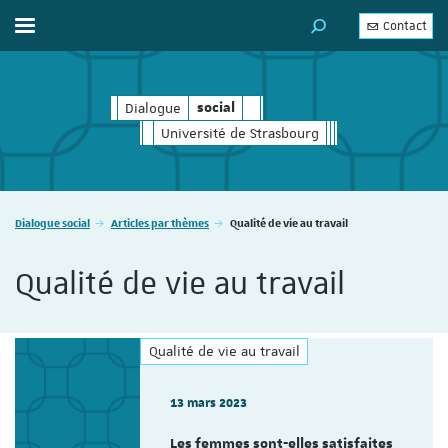
Contact
Afficher / masquer le menu
MOTEUR DE RECHERC
Dialogue
social
social
Université de Strasbourg
Vous êtes ici :
Dialogue social
Articles par thèmes
Qualité de vie au travail
Qualité de vie au travail
Qualité de vie au travail
13 mars 2023
Les femmes sont-elles satisfaites