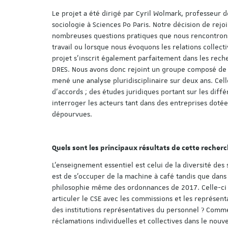
Le projet a été dirigé par Cyril Wolmark, professeur d
sociologie à Sciences Po Paris. Notre décision de rejo
nombreuses questions pratiques que nous rencontrons 
travail ou lorsque nous évoquons les relations collecti
projet s’inscrit également parfaitement dans les rech
DRES. Nous avons donc rejoint un groupe composé de c
mené une analyse pluridisciplinaire sur deux ans. Celle
d’accords ; des études juridiques portant sur les diff
interroger les acteurs tant dans des entreprises doté
dépourvues.
Quels sont les principaux résultats de cette recherc
L’enseignement essentiel est celui de la diversité des
est de s’occuper de la machine à café tandis que dans d’
philosophie même des ordonnances de 2017. Celle-ci 
articuler le CSE avec les commissions et les représen
des institutions représentatives du personnel ? Comment
réclamations individuelles et collectives dans le nouve