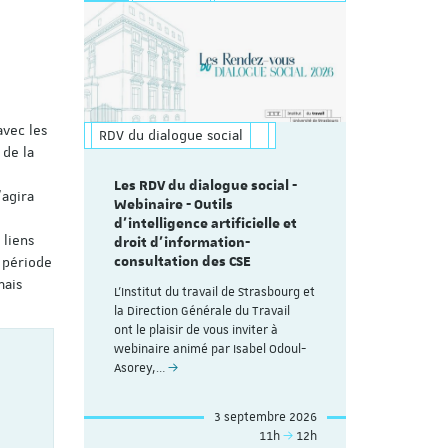
avec les
RDV du dialogue social
 de la
Les RDV du dialogue social -
’agira
Webinaire - Outils
d’intelligence artificielle et
 liens
droit d’information-
consultation des CSE
 période
mais
L'Institut du travail de Strasbourg et
la Direction Générale du Travail
ont le plaisir de vous inviter à
webinaire animé par Isabel Odoul-
Asorey,…
3 septembre 2026
11h
12h