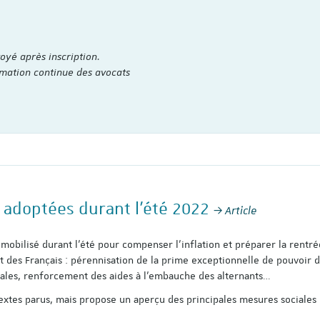
oyé après inscription.
rmation continue des avocats
Analyse transver
s adoptées durant l’été 2022
Article
d'accords sur l'éga
professionnelle ent
femmes et les ho
 mobilisé durant l’été pour compenser l’inflation et préparer la rentr
t des Français : pérennisation de la prime exceptionnelle de pouvoir d
Auteur·e·s : Michèle Forte
Garat et Maria-Evdokia Li
ciales, renforcement des aides à l’embauche des alternants…
A travers l’étude de 24 
textes parus, mais propose un aperçu des principales mesures sociales
collectifs d’entreprise sy