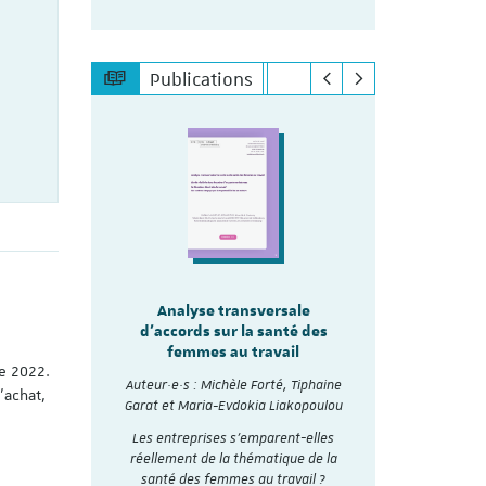
Publications
sale
Analyse transversale
lité
Analy
d'accords sur la santé des
re les
d'accords
femmes au travail
mmes
ée 2022.
Auteur·e·s :
Auteur·e·s : Michèle Forté, Tiphaine
’achat,
, Tiphaine
Garat et Ma
Garat et Maria-Evdokia Liakopoulou
akopoulou
A travers 
Les entreprises s’emparent-elles
accords
collectifs d
réellement de la thématique de la
nthétisés
et analysé
santé des femmes au travail ?