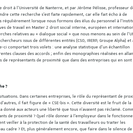
e droit à l’Université de Nanterre, et par Jérôme Pélisse, professeur d
indre cette recherche s’est faite rapidement, car elle fait écho à de
régulièrement lorsque nous formons des élus du personnel à l’Instit
ves de travail en Master 2 droit social interne, européen et internation
erches relatives au « dialogue social » que nous menons au sein de l
hercheurs issus de différentes entités (CSO, IRERP, Groupe Alpha) et
-ci comportait trois volets : une analyse statistique d’un échantillon
Découvrez le progra
érentes clauses des accords ; enfin des monographies réalisées en allan
colloque pluridisciplin
es de représentants de proximité que dans des entreprises qui en sont
organisé à l'occasion 
ans de l'Institut du tr
Strasbourg !
Voici le lien pour vous insc
he ?
personnes déjà inscrites s
Save the Date n'ont pas b
 situations. Dans certaines entreprises, le rôle du représentant de prox
s'inscrire à nouveau) :
autres, il fait figure de « CSE-bis ». Cette diversité est le fruit de la
https://applicatio…
a donné aux acteurs une liberté que tous n’avaient pas réclamé. Com
tants de proximité ? Quel rôle donner à l’employeur dans le fonctionn
 veiller à la protection de la santé des travailleurs ou traiter les
au cadre ? Et, plus généralement encore, que faire dans le silence de l