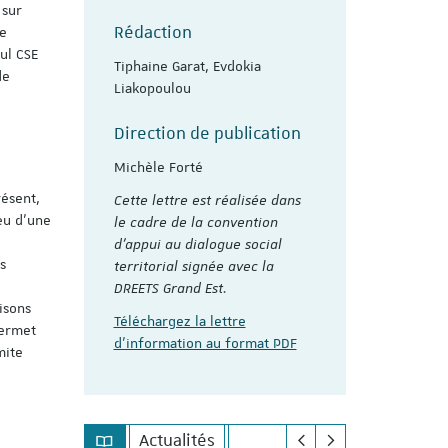
 sur
Rédaction
le
ul CSE
Tiphaine Garat, Evdokia
de
Liakopoulou
Direction de publication
Michèle Forté
résent,
Cette lettre est réalisée dans
peu d’une
le cadre de la convention
d’appui au dialogue social
s
territorial signée avec la
DREETS Grand Est.
isons
Téléchargez la lettre
permet
d'information au format PDF
mite
Actualités