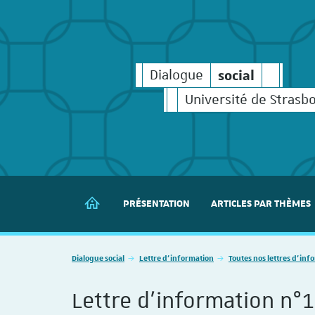
social
Dialogue
social
social
Dialogue
Université de Strasb
PRÉSENTATION
ARTICLES PAR THÈMES
DIALOGUE SOCIAL
Vous êtes ici :
Dialogue social
Lettre d'information
Toutes nos lettres d'inf
Lettre d'information n°