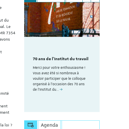
e
ut du
al. Le
’UMR 7354
 avons
mme du
Découvrez
t
aire
colloque pl
des 70
70 ans de l'Institut du travail
organisé à
avail de
ans de l'In
Merci pour votre enthousiasme !
Strasbourg
Vous avez été si nombreux à
rire (Les
vouloir participer que le colloque
Voici le lien
uite au
organisé à l'occasion des 70 ans
personnes dé
esoin de
de l’Institut du…
Save the Dat
imité
s'inscrire à 
https://appl
ment
ement
Agenda
a loi ?