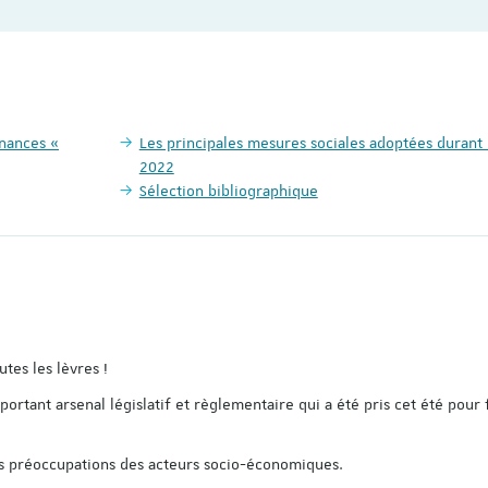
Les principales mesures sociales adoptées durant 
2022
Sélection bibliographique
utes les lèvres !
mportant arsenal législatif et règlementaire qui a été pris cet été pour 
es préoccupations des acteurs socio-économiques.