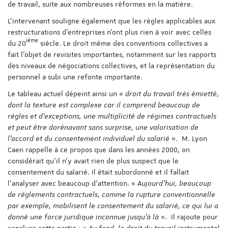
de travail, suite aux nombreuses réformes en la matière.
L’intervenant souligne également que les règles applicables aux
restructurations d’entreprises n’ont plus rien à voir avec celles
ième
du 20
siècle. Le droit même des conventions collectives a
fait l’objet de revisites importantes, notamment sur les rapports
des niveaux de négociations collectives, et la représentation du
personnel a subi une refonte importante.
Le tableau actuel dépeint ainsi un «
droit du travail très émietté
,
dont la texture est complexe car il comprend beaucoup de
règles et d’exceptions, une multiplicité de régimes contractuels
et peut être dorénavant sans surprise, une valorisation de
l’accord et du consentement individuel du salarié
». M. Lyon
Caen rappelle à ce propos que dans les années 2000, on
considérait qu’il n’y avait rien de plus suspect que le
consentement du salarié. Il était subordonné et il fallait
l’analyser avec beaucoup d’attention. «
Aujourd’hui, beaucoup
de règlements contractuels, comme la rupture conventionnelle
par exemple, mobilisent le consentement du salarié, ce qui lui a
donné une force juridique inconnue jusqu’à là
». Il rajoute pour
conclure cette partie : «
Au fond, le droit du travail instrumental