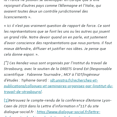
rejoignait d’autres pays comme l’Allemagne et l’Italie, qui
avaient toutes deux un contrôle juridictionnel des
licenciements
».
«
Ici il n’est pas vraiment question de rapport de force. Ce sont
les représentations que se font les uns ou les autres qui jouent
un grand rôle. Notre devoir quand on en parle, est justement
d’avoir conscience des représentations que nous portons. Il faut
mieux défendre, diffuser et justifier nos idées. Je pense que
cela donne espoir.
».
[*]
Ces Rendez-vous sont organisés par l’Institut du travail de
Strasbourg, avec le soutien de la DREETS Grand Est (Responsable
scientifique : Fabienne Tournadre ; MCF à l’IDT/Ingénieur
d’études : Tiphaine Garat) :
idt.unistra.fr/recherches-et-
publications/colloques-et-seminaires-organises-par-linstitut-du-
travail-de-strasbourg/
.
[1]
Retrouvez le compte-rendu de la conférence d’Antoine Lyon-
Caen de 2019 dans la Lettre d'information n°117 du site
dialogue-social.fr :
https://www.dialogue-social.fr/lettre-