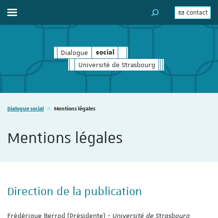
Contact
Afficher / masquer le menu
MOTEUR DE RECHERC
Dialogue
social
social
Université de Strasbourg
Vous êtes ici :
Dialogue social
Mentions légales
Mentions légales
Direction de la publication
Frédérique Berrod (Présidente) -
Université de Strasbourg