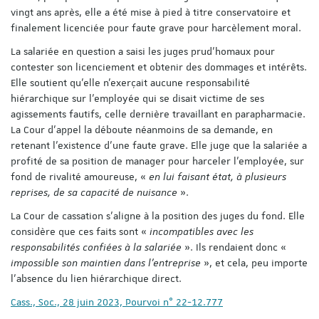
vingt ans après, elle a été mise à pied à titre conservatoire et
finalement licenciée pour faute grave pour harcèlement moral.
La salariée en question a saisi les juges prud’homaux pour
contester son licenciement et obtenir des dommages et intérêts.
Elle soutient qu'elle n'exerçait aucune responsabilité
hiérarchique sur l’employée qui se disait victime de ses
agissements fautifs, celle dernière travaillant en parapharmacie.
La Cour d’appel la déboute néanmoins de sa demande, en
retenant l’existence d’une faute grave. Elle juge que la salariée a
profité de sa position de manager pour harceler l’employée, sur
fond de rivalité amoureuse, «
en lui faisant état, à plusieurs
reprises, de sa capacité de nuisance
».
La Cour de cassation s’aligne à la position des juges du fond. Elle
considère que ces faits sont «
incompatibles avec les
responsabilités confiées à la salariée
». Ils rendaient donc «
impossible son maintien dans l’entreprise
», et cela, peu importe
l’absence du lien hiérarchique direct.
Cass., Soc., 28 juin 2023, Pourvoi n° 22-12.777