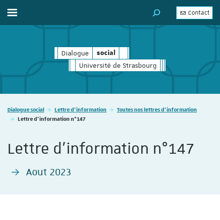
Contact
Afficher / masquer le menu
MOTEUR DE RECHERC
Dialogue
social
social
Université de Strasbourg
Vous êtes ici :
Dialogue social
Lettre d'information
Toutes nos lettres d'information
Lettre d'information n°147
Lettre d'information n°147
Aout 2023