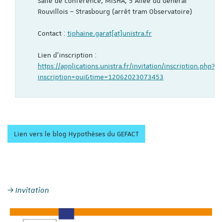
Salle de conférence, MISHA, 5 Allée du Général
Rouvillois – Strasbourg (arrêt tram Observatoire)
Contact :
tiphaine.garat[at]unistra.fr
Lien d’inscription :
https://applications.unistra.fr/invitation/inscription.php?
inscription=oui&time=12062023073453
Lien vers le blog Hypothèses du GEFACT
Invitation