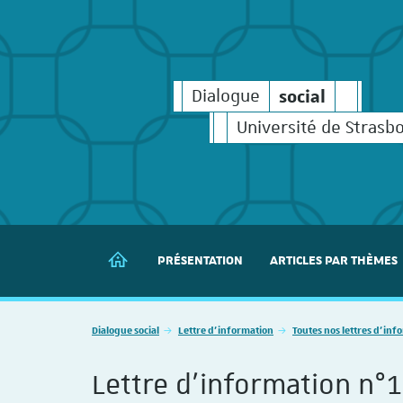
social
Dialogue
social
social
Dialogue
Université de Strasb
PRÉSENTATION
ARTICLES PAR THÈMES
DIALOGUE SOCIAL
Vous êtes ici :
Dialogue social
Lettre d'information
Toutes nos lettres d'inf
Lettre d'information n°