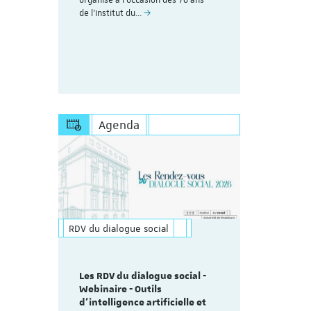
esoin de
de l’Institut du…
Save the Dat
s'inscrire à 
https://appl
Agenda
RDV du dialogue social
Les RDV du dialogue social -
Webinaire - Outils
d’intelligence artificielle et