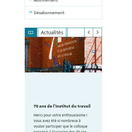
Abonnement
Désabonnement
Actualités
mme du
Découvrez
aire
colloque pl
des 70
70 ans de l'Institut du travail
organisé à
avail de
ans de l'In
Merci pour votre enthousiasme !
Strasbourg
Vous avez été si nombreux à
rire (Les
vouloir participer que le colloque
Voici le lien
uite au
organisé à l'occasion des 70 ans
personnes dé