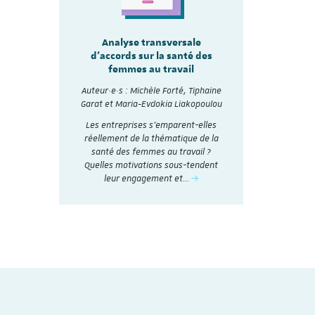
sale
Analyse transversale
Analy
lité
d'accords sur la santé des
d'accords
re les
femmes au travail
mmes
Auteur·e·s :
Auteur·e·s : Michèle Forté, Tiphaine
Garat et Ma
, Tiphaine
Garat et Maria-Evdokia Liakopoulou
akopoulou
A travers 
Les entreprises s’emparent-elles
collectifs d
accords
réellement de la thématique de la
et analysé
nthétisés
santé des femmes au travail ?
social en 20
Dialogue
Quelles motivations sous-tendent
t
nstitut du
leur engagement et…