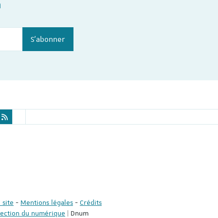
n
S'abonner
 site
-
Mentions légales
-
Crédits
rection du numérique
| Dnum