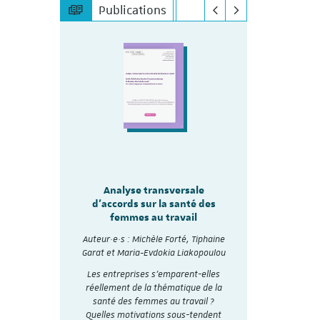
Publications
sale
Analyse transversale
lité
Analy
d'accords sur la santé des
re les
d'accords
femmes au travail
mmes
Auteur·e·s :
Auteur·e·s : Michèle Forté, Tiphaine
, Tiphaine
Garat et Ma
Garat et Maria-Evdokia Liakopoulou
akopoulou
A travers 
Les entreprises s’emparent-elles
accords
collectifs d
réellement de la thématique de la
nthétisés
et analysé
santé des femmes au travail ?
Dialogue
social en 20
Quelles motivations sous-tendent