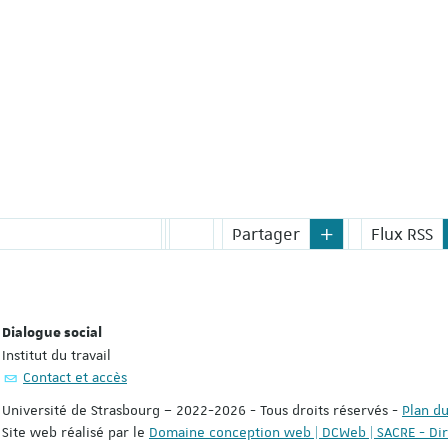
social en 2023 et 2024, l'I
travail de…
Partager
Flux RSS
Dialogue social
Institut du travail
Contact et accès
Université de Strasbourg – 2022-2026 - Tous droits réservés
-
Plan du
Site web réalisé par le
Domaine conception web | DCWeb | SACRE - Di