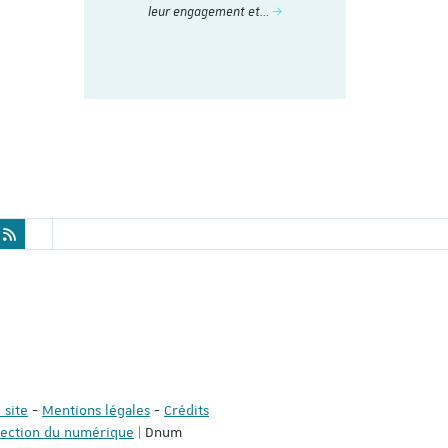
nstitut du
t
leur engagement et…
 site
-
Mentions légales
-
Crédits
rection du numérique
| Dnum