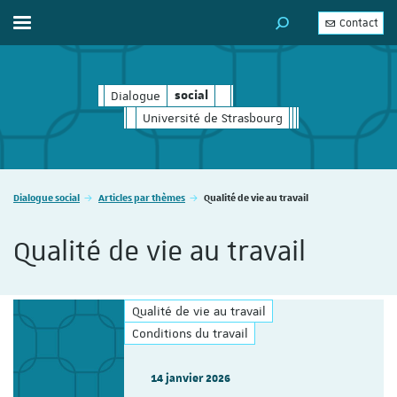
Contact
Afficher / masquer le menu
MOTEUR DE RECHERC
Dialogue
social
social
Université de Strasbourg
Vous êtes ici :
Dialogue social
Articles par thèmes
Qualité de vie au travail
Qualité de vie au travail
Qualité de vie au travail
Conditions du travail
14 janvier 2026