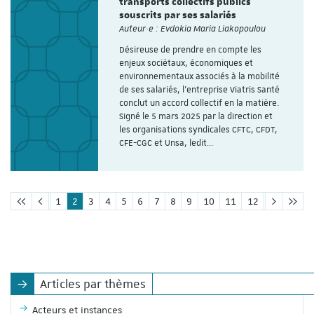
transports collectifs publics
souscrits par ses salariés
Auteur·e : Evdokia Maria Liakopoulou
Désireuse de prendre en compte les
enjeux sociétaux, économiques et
environnementaux associés à la mobilité
de ses salariés, l’entreprise Viatris Santé
conclut un accord collectif en la matière.
Signé le 5 mars 2025 par la direction et
les organisations syndicales CFTC, CFDT,
CFE-CGC et Unsa, ledit…
1
2
3
4
5
6
7
8
9
10
11
12
Articles par thèmes
Acteurs et instances