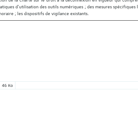
atiques d’utilisation des outils numériques ; des mesures spécifiques 
oraire ; les dispositifs de vigilance existants.
ion du fichier :
Poids du fichier :
46 Ko