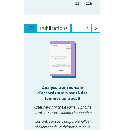
11h
12h
Publications
sale
Analyse transversale
Analy
lité
d'accords sur la santé des
d'accords
re les
femmes au travail
mmes
Auteur·e·s :
Auteur·e·s : Michèle Forté, Tiphaine
Garat et Ma
, Tiphaine
Garat et Maria-Evdokia Liakopoulou
akopoulou
A travers 
Les entreprises s’emparent-elles
collectifs d
accords
réellement de la thématique de la
et analysé