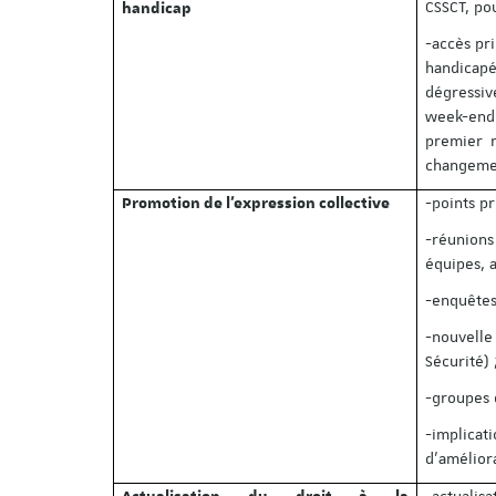
CSSCT, po
handicap
-accès pr
handicapé
dégressiv
week-end 
premier 
changemen
-points p
Promotion de l’expression collective
-réunions
équipes, a
-enquêtes
-nouvelle
Sécurité) 
-groupes d
-implica
d’amélior
-actualis