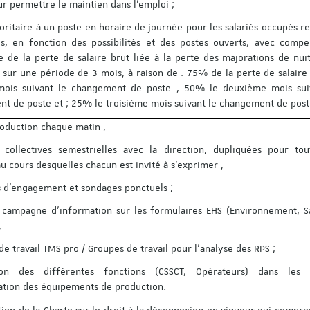
ur permettre le maintien dans l’emploi ;
ioritaire à un poste en horaire de journée pour les salariés occupés r
s, en fonction des possibilités et des postes ouverts, avec compe
e de la perte de salaire brut liée à la perte des majorations de nui
sur une période de 3 mois, à raison de : 75% de la perte de salaire 
Découvrez le progra
mois suivant le changement de poste ; 50% le deuxième mois sui
colloque pluridisciplin
t de poste et ; 25% le troisième mois suivant le changement de pos
organisé à l'occasion 
ans de l'Institut du tr
roduction chaque matin ;
Strasbourg !
 collectives semestrielles avec la direction, dupliquées pour tou
Voici le lien pour vous insc
u cours desquelles chacun est invité à s’exprimer ;
personnes déjà inscrites s
Save the Date n'ont pas b
 d’engagement et sondages ponctuels ;
s'inscrire à nouveau) :
https://applicatio…
 campagne d’information sur les formulaires EHS (Environnement, S
;
e travail TMS pro / Groupes de travail pour l’analyse des RPS ;
tion des différentes fonctions (CSSCT, Opérateurs) dans les 
ation des équipements de production.
ation de la Charte sur le droit à la déconnexion en vigueur qui compre