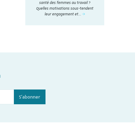
nthétisés
santé des femmes au travail ?
social en 20
Dialogue
Quelles motivations sous-tendent
t
nstitut du
leur engagement et…
n
S'abonner