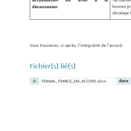
Actualisation du droit à la
bonnes pr
déconnexion
décalage h
Vous trouverez, ci-après, l’intégralité de l’accord.
Fichier(s) lié(s)
Nom du fichier :
Extens
FENWAL_FRANCE_SAS_ACCORD.docx
docx