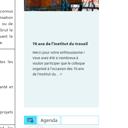
econnus
nsation
t ou de
brut le
mme du
Découvrez
vant le
aire
colloque pl
te.
des 70
70 ans de l'Institut du travail
organisé à
avail de
ans de l'In
Merci pour votre enthousiasme !
Strasbourg
Vous avez été si nombreux à
tes les
rire (Les
vouloir participer que le colloque
Voici le lien
uite au
organisé à l'occasion des 70 ans
personnes dé
esoin de
de l’Institut du…
Save the Dat
s'inscrire à 
https://appl
anté et
projets
Agenda
nd : les