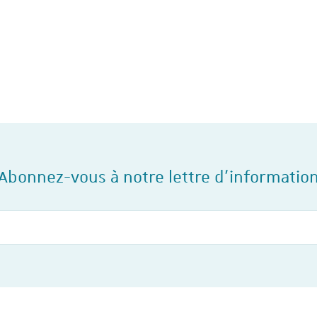
collectifs d’entreprise sy
et analysés sur le site 
social en 2023 et 2024, l'I
travail de…
Abonnez-vous à notre lettre d'informatio
Votre courriel