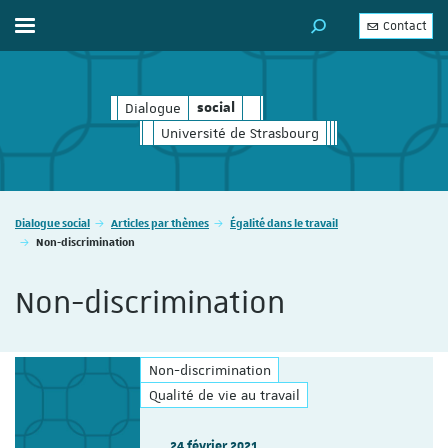
Contact
Afficher / masquer le menu
MOTEUR DE RECHERC
Dialogue
social
social
Université de Strasbourg
Vous êtes ici :
Dialogue social
Articles par thèmes
Égalité dans le travail
Non-discrimination
Non-discrimination
Non-discrimination
Qualité de vie au travail
24 février 2021