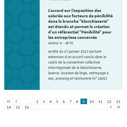
L'accord sur l’exposition des
salariés aux facteurs de pénibilité
dans la branche "blanchisserie"
est étendu et permet la création
d'un référentiel "Pénibilité" pour
les entreprises concernés
Auteur·e : JB-TG
Arrêté du 27 janvier 2017 portant
extension d'un accord conclu dans le
cadre de la convention collective
interrégionale de la blanchisserie,
laverie, location de linge, nettoyage à
sec, pressing et teinturerie (n° 2002)
…
2
3
4
5
6
7
8
9
10
11
12
13
14
15
16
…