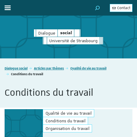
Contact
Afficher / masquer le menu
MOTEUR DE RECHERC
Dialogue
social
social
Université de Strasbourg
Vous êtes ici :
Dialogue social
Articles par thèmes
Qualité de vie au travail
Conditions du travail
Conditions du travail
Qualité de vie au travail
Conditions du travail
Organisation du travail