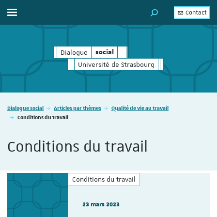
Contact
Afficher / masquer le menu
MOTEUR DE RECHERC
Dialogue
social
social
Université de Strasbourg
Vous êtes ici :
Dialogue social
Articles par thèmes
Qualité de vie au travail
Conditions du travail
Conditions du travail
Conditions du travail
23 mars 2023