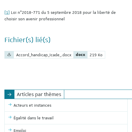
[1]
Loi n°2018-771 du 5 septembre 2018 pour la liberté de
choisir son avenir professionnel
Fichier(s) lié(s)
Nom du fichier :
Extension du fichier :
Poids du fichier :
Accord_handicap_Icade_.docx
docx
219 Ko
Articles par thèmes
Acteurs et instances
Égalité dans le travail
Emploi