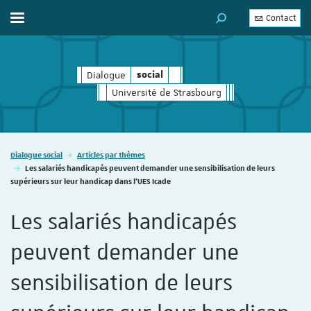
Contact
Afficher / masquer le menu
MOTEUR DE RECHERC
Dialogue
social
social
Université de Strasbourg
Vous êtes ici :
Dialogue social
Articles par thèmes
Les salariés handicapés peuvent demander une sensibilisation de leurs
supérieurs sur leur handicap dans l’UES Icade
Les salariés handicapés
peuvent demander une
sensibilisation de leurs