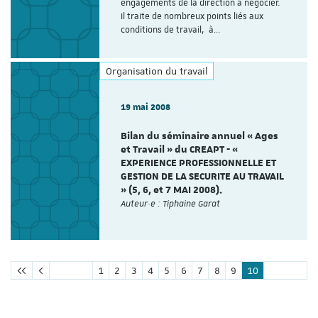
engagements de la direction à négocier.
Il traite de nombreux points liés aux
conditions de travail, à…
Organisation du travail
19 mai 2008
Bilan du séminaire annuel « Ages
et Travail » du CREAPT - «
EXPERIENCE PROFESSIONNELLE ET
GESTION DE LA SECURITE AU TRAVAIL
» (5, 6, et 7 MAI 2008).
Auteur·e : Tiphaine Garat
1
2
3
4
5
6
7
8
9
10