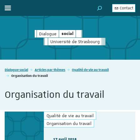
Contact
Afficher / masquer le menu
MOTEUR DE RECHERC
Dialogue
social
social
Université de Strasbourg
Vous êtes ici :
Dialogue social
Articles par thèmes
Qualité de vie au travail
Organisation du travail
Organisation du travail
Qualité de vie au travail
Organisation du travail
17 avril 2018