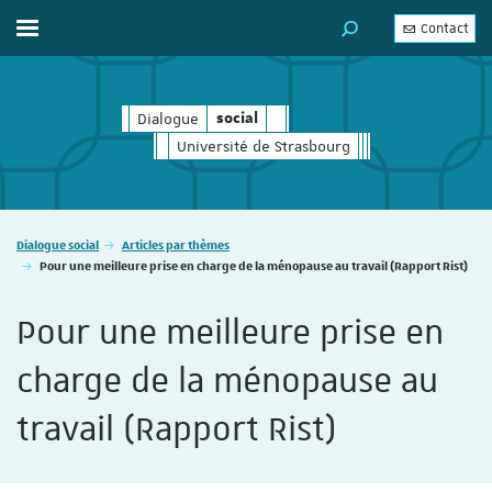
Contact
Afficher / masquer le menu
MOTEUR DE RECHERC
Dialogue
social
social
Université de Strasbourg
Vous êtes ici :
Dialogue social
Articles par thèmes
Pour une meilleure prise en charge de la ménopause au travail (Rapport Rist)
Pour une meilleure prise en
charge de la ménopause au
travail (Rapport Rist)