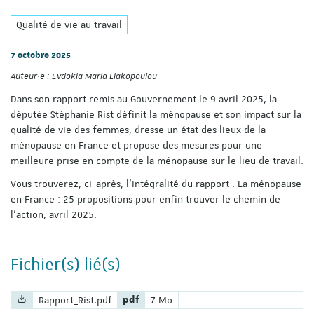
Qualité de vie au travail
7 octobre 2025
Auteur·e :
Evdokia Maria Liakopoulou
Dans son rapport remis au Gouvernement le 9 avril 2025, la
députée Stéphanie Rist définit la ménopause et son impact sur la
qualité de vie des femmes, dresse un état des lieux de la
ménopause en France et propose des mesures pour une
meilleure prise en compte de la ménopause sur le lieu de travail.
Vous trouverez, ci-après, l’intégralité du rapport : La ménopause
en France : 25 propositions pour enfin trouver le chemin de
l’action, avril 2025.
Fichier(s) lié(s)
Nom du fichier :
Extension du fichier :
Poids du fichier :
Rapport_Rist.pdf
pdf
7 Mo