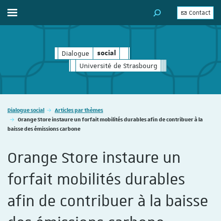
Contact
Afficher / masquer le menu
MOTEUR DE RECHERC
Dialogue
social
social
Université de Strasbourg
Vous êtes ici :
Dialogue social
Articles par thèmes
Orange Store instaure un forfait mobilités durables afin de contribuer à la
baisse des émissions carbone
Orange Store instaure un
forfait mobilités durables
afin de contribuer à la baisse