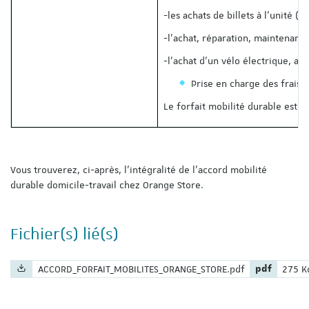
-les achats de billets à l’unité 
-l’achat, réparation, maintenance
-l’achat d’un vélo électrique, av
Prise en charge des frais 
Le forfait mobilité durable est 
Vous trouverez, ci-après, l’intégralité de l’accord mobilité
durable domicile-travail chez Orange Store.
Fichier(s) lié(s)
Nom du fichier :
Extension du
Poids 
ACCORD_FORFAIT_MOBILITES_ORANGE_STORE.pdf
pdf
275 K