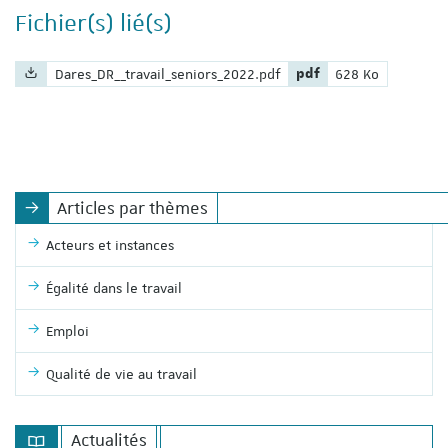
Fichier(s) lié(s)
Nom du fichier :
Extension du fichier :
Poids du fichier :
Dares_DR__travail_seniors_2022.pdf
pdf
628 Ko
Articles par thèmes
Acteurs et instances
Égalité dans le travail
Emploi
Qualité de vie au travail
Actualités