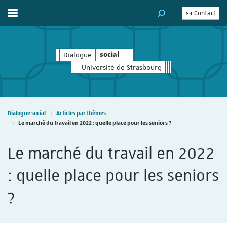
Contact
Afficher / masquer le menu
MOTEUR DE RECHERC
Dialogue
social
social
Université de Strasbourg
Vous êtes ici :
Dialogue social
Articles par thèmes
Le marché du travail en 2022 : quelle place pour les seniors ?
Le marché du travail en 2022
: quelle place pour les seniors
?