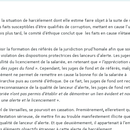
e la situation de harcèlement dont elle estime faire objet à la suite de
Découvrez le progra
colloque pluridisciplin
faits susceptibles d’être qualifiés de corruption, mettant en cause l’
organisé à l'occasion 
s plus tard, le comité d’éthique conclut que les faits en cause n'étai
ans de l'Institut du tr
Strasbourg !
aisir la formation des référés de la juridiction prud’homale afin que soi
Voici le lien pour vous insc
violation des dispositions protectrices des lanceurs d’alerte. Les juge
personnes déjà inscrites s
ullité du licenciement de la salariée, en retenant que
« l'appréciation
Save the Date n'ont pas b
 des juges du fond »
. Cependant, les juges de fond et de référés, mal
s'inscrire à nouveau) :
https://applicatio…
lément ne permet de remettre en cause la bonne foi de la salariée à
rarchie puis au comité d’éthique. De ce fait, les juges de fond ont re
a reconnaissance de la qualité de lanceur d’alerte, les juges de fond re
ariée n’ont pas permis d’établir et de démontrer un lien évident et no
é une alerte et le licenciement
».
pel de Versailles, se pourvoit en cassation. Premièrement
elle
retient qu
,
estation sérieuse, de mettre fin au trouble manifestement illicite qu
 qualité de lanceur d’alerte. Et que deuxièmement, il appartenait à l’
es éléments objectifs étranger à cette alerte de harcèlement.