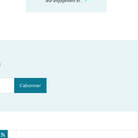
nstitut du
leur engagement et…
n
S'abonner