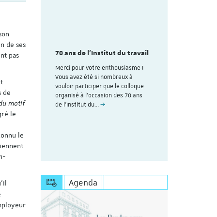
 son
mme du
Découvrez
aire
colloque pl
un de ses
des 70
70 ans de l'Institut du travail
organisé à
ent pas
avail de
ans de l'In
Merci pour votre enthousiasme !
Strasbourg
Vous avez été si nombreux à
t
rire (Les
vouloir participer que le colloque
Voici le lien
s de
uite au
organisé à l'occasion des 70 ans
personnes dé
 du motif
esoin de
de l’Institut du…
Save the Dat
gré le
s'inscrire à 
https://appl
connu le
tiennent
n-
Agenda
’il
e
employeur