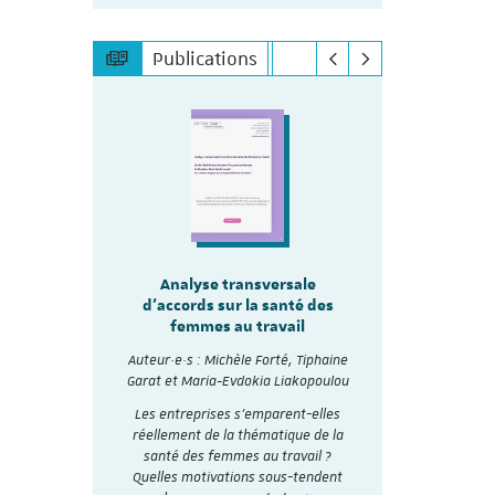
Publications
sale
Analyse transversale
Analy
lité
d'accords sur la santé des
d'accords
re les
femmes au travail
mmes
Auteur·e·s :
Auteur·e·s : Michèle Forté, Tiphaine
Garat et Ma
, Tiphaine
Garat et Maria-Evdokia Liakopoulou
akopoulou
A travers 
Les entreprises s’emparent-elles
collectifs d
accords
réellement de la thématique de la
et analysé
nthétisés
santé des femmes au travail ?
social en 20
Dialogue
Quelles motivations sous-tendent
t