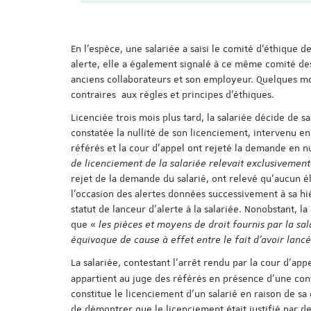
En l’espèce, une salariée a saisi le comité d’éthique d
alerte, elle a également signalé à ce même comité des 
anciens collaborateurs et son employeur. Quelques moi
contraires aux règles et principes d’éthiques.
Licenciée trois mois plus tard, la salariée décide de s
constatée la nullité de son licenciement, intervenu en 
référés et la cour d’appel ont rejeté la demande en n
de licenciement de la salariée relevait exclusivement
rejet de la demande du salarié, ont relevé qu’aucun é
l’occasion des alertes données successivement à sa hié
statut de lanceur d’alerte à la salariée. Nonobstant, l
que «
les pièces et moyens de droit fournis par la sal
équivoque de cause à effet entre le fait d’avoir lanc
La salariée, contestant l’arrêt rendu par la cour d’ap
appartient au juge des référés en présence d’une cont
constitue le licenciement d’un salarié en raison de sa
de démontrer que le licenciement était justifié par d