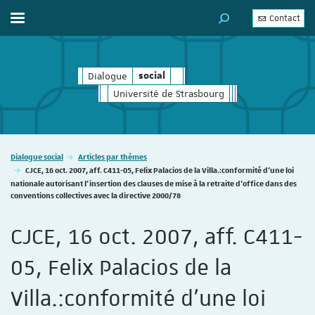
Contact
Afficher / masquer le menu
MOTEUR DE RECHERC
Dialogue
social
social
Université de Strasbourg
Vous êtes ici :
Dialogue social
Articles par thèmes
CJCE, 16 oct. 2007, aff. C411-05, Felix Palacios de la Villa.:conformité d'une loi
nationale autorisant l'insertion des clauses de mise à la retraite d'office dans des
conventions collectives avec la directive 2000/78
CJCE, 16 oct. 2007, aff. C411-
05, Felix Palacios de la
Villa.:conformité d'une loi