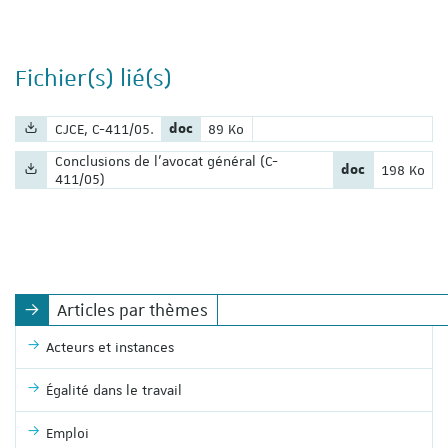
Fichier(s) lié(s)
Nom du fichier :
Extension du fichier :
Poids du fichier :
CJCE, C-411/05.
doc
89 Ko
Nom du fichier :
Conclusions de l'avocat général (C-
Extension du fic
Poids du fi
doc
198 Ko
411/05)
Articles par thèmes
Acteurs et instances
Égalité dans le travail
Emploi