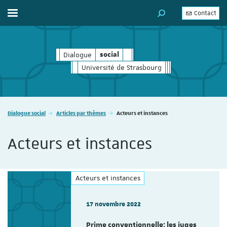
Contact
Afficher / masquer le menu
MOTEUR DE RECHERC
Dialogue
social
social
Université de Strasbourg
Vous êtes ici :
Dialogue social
Articles par thèmes
Acteurs et instances
Acteurs et instances
Acteurs et instances
17 novembre 2022
Prime conventionnelle: les juges