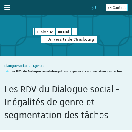
Contact
Afficher / masquer le menu
MOTEUR DE RECHERC
Dialogue
social
social
Université de Strasbourg
Vous êtes ici :
Dialogue social
Agenda
Les RDV du Dialogue social - Inégalités de genre et segmentation des tâches
Les RDV du Dialogue social -
Inégalités de genre et
segmentation des tâches