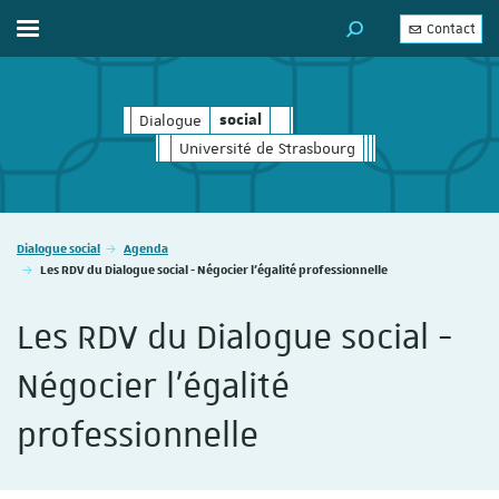
Contact
Afficher / masquer le menu
MOTEUR DE RECHERC
Dialogue
social
social
Université de Strasbourg
Vous êtes ici :
Dialogue social
Agenda
Les RDV du Dialogue social - Négocier l'égalité professionnelle
Les RDV du Dialogue social -
Négocier l'égalité
professionnelle