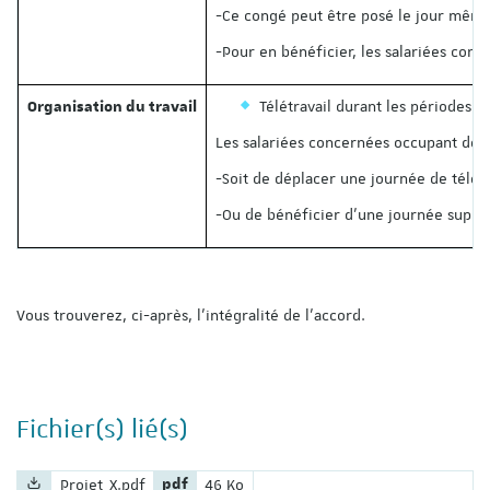
-Ce congé peut être posé le jour même s
-Pour en bénéficier, les salariées con
Télétravail durant les périodes d
Organisation du travail
Les salariées concernées occupant des p
-Soit de déplacer une journée de télét
-Ou de bénéficier d'une journée supplé
Vous trouverez, ci-après, l’intégralité de l’accord.
Fichier(s) lié(s)
Nom du fichier :
Extension du fichier :
Poids du fichier :
Projet_X.pdf
pdf
46 Ko