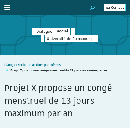
Contact
Afficher / masquer le menu
MOTEUR DE RECHERC
Dialogue
social
social
Université de Strasbourg
Vous êtes ici :
Dialogue social
Articles par thèmes
Projet X propose un congé menstruel de 13 jours maximum par an
Projet X propose un congé
menstruel de 13 jours
maximum par an