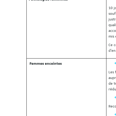
10 j
souf
just
qual
acco
mis 
Ce c
d’en
Femmes enceintes
Les 
aupr
de t
rédu
Reco