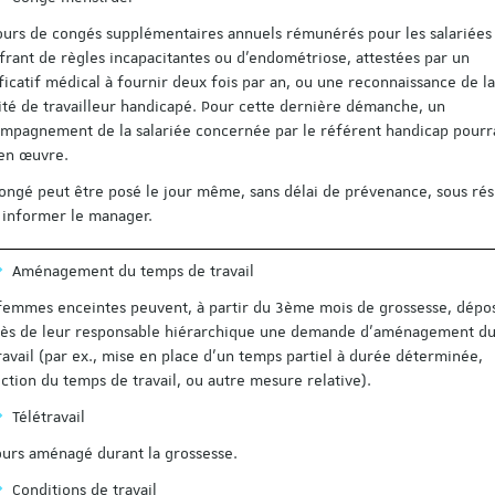
ours de congés supplémentaires annuels rémunérés pour les salariées
frant de règles incapacitantes ou d’endométriose, attestées par un
ificatif médical à fournir deux fois par an, ou une reconnaissance de la
Découvrez le progra
ité de travailleur handicapé. Pour cette dernière démanche, un
colloque pluridisciplin
organisé à l'occasion 
mpagnement de la salariée concernée par le référent handicap pourr
ans de l'Institut du tr
en œuvre.
Strasbourg !
ongé peut être posé le jour même, sans délai de prévenance, sous ré
Voici le lien pour vous insc
 informer le manager.
personnes déjà inscrites s
Save the Date n'ont pas b
s'inscrire à nouveau) :
Aménagement du temps de travail
https://applicatio…
femmes enceintes peuvent, à partir du 3ème mois de grossesse, dépo
ès de leur responsable hiérarchique une demande d’aménagement d
ravail (par ex., mise en place d’un temps partiel à durée déterminée,
ction du temps de travail, ou autre mesure relative).
Télétravail
urs aménagé durant la grossesse.
Conditions de travail