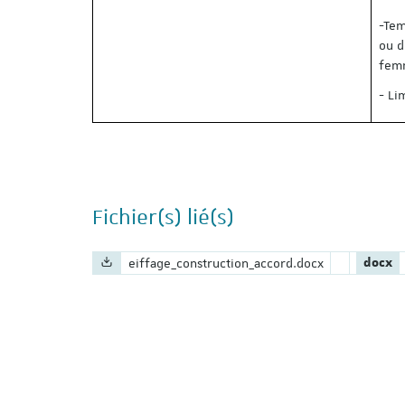
-Tem
ou d
femm
- Li
Fichier(s) lié(s)
Nom du fichier :
Extensi
eiffage_construction_accord.docx
docx