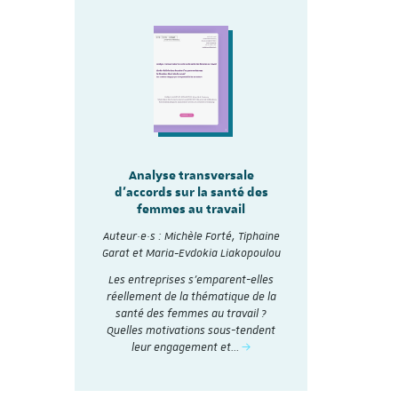
sale
Analyse transversale
lité
Analy
d'accords sur la santé des
re les
d'accords
femmes au travail
mmes
Auteur·e·s :
Auteur·e·s : Michèle Forté, Tiphaine
, Tiphaine
Garat et Ma
Garat et Maria-Evdokia Liakopoulou
akopoulou
A travers 
Les entreprises s’emparent-elles
accords
collectifs d
réellement de la thématique de la
nthétisés
et analysé
santé des femmes au travail ?
Dialogue
social en 20
Quelles motivations sous-tendent
nstitut du
t
leur engagement et…