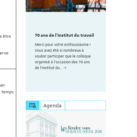
mme du
Découvrez
aire
colloque pl
des 70
70 ans de l'Institut du travail
organisé à
a être
avail de
ans de l'In
Merci pour votre enthousiasme !
Strasbourg
Vous avez été si nombreux à
serve
rire (Les
vouloir participer que le colloque
Voici le lien
uite au
organisé à l'occasion des 70 ans
personnes dé
esoin de
de l’Institut du…
Save the Dat
s'inscrire à 
https://appl
ser
u temps
Agenda