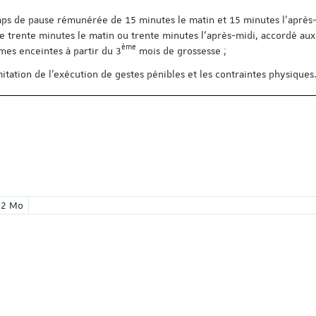
ps de pause rémunérée de 15 minutes le matin et 15 minutes l’après-
e trente minutes le matin ou trente minutes l’après-midi, accordé aux
ème
es enceintes à partir du 3
mois de grossesse ;
mitation de l’exécution de gestes pénibles et les contraintes physiques
on du fichier :
Poids du fichier :
2 Mo