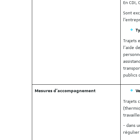
En CDI, 
Sont exc
l’entrepr
Ty
Trajets 
l’aide d
personne
assistan
transpor
publics 
Mesures d’accompagnement
V
Trajets 
(thermiq
travaille
- dans u
régulier