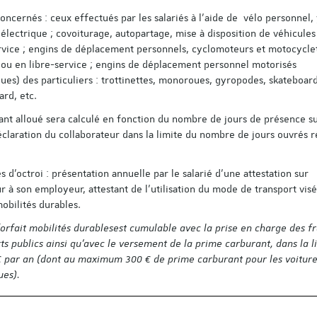
concernés : ceux effectués par les salariés à l’aide de vélo personnel,
électrique ; covoiturage, autopartage, mise à disposition de véhicules
rvice ; engins de déplacement personnels, cyclomoteurs et motocycle
 ou en libre-service ; engins de déplacement personnel motorisés
ques) des particuliers : trottinettes, monoroues, gyropodes, skateboard
rd, etc.
nt alloué sera calculé en fonction du nombre de jours de présence su
éclaration du collaborateur dans la limite du nombre de jours ouvrés r
s d’octroi : présentation annuelle par le salarié d’une attestation sur
r à son employeur, attestant de l'utilisation du mode de transport visé
mobilités durables.
Analyse transver
d'accords sur l'éga
forfait mobilités durables
est
c
umulable avec la prise en charge des fr
professionnelle ent
ts publics ainsi qu’avec le versement de la prime carburant, dans la l
femmes et les ho
€ par an (dont au maximum 300 € de prime carburant pour les voitur
ues).
Auteur·e·s : Michèle Forte
Garat et Maria-Evdokia Li
A travers l’étude de 24 