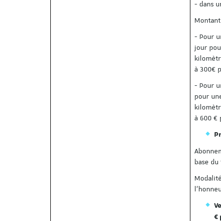
- dans u
Montant 
- Pour u
jour pou
kilomètr
à 300€ 
- Pour u
pour une
kilomètr
à 600 €
Pr
Abonnem
base du 
Modalité
l'honneu
Ve
€ 