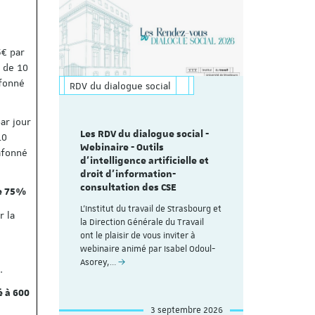
5€ par
s de 10
afonné
RDV du dialogue social
ar jour
Les RDV du dialogue social -
10
Webinaire - Outils
lafonné
d’intelligence artificielle et
droit d’information-
consultation des CSE
de 75%
L'Institut du travail de Strasbourg et
r la
la Direction Générale du Travail
ont le plaisir de vous inviter à
webinaire animé par Isabel Odoul-
Asorey,…
.
é à 600
3 septembre 2026