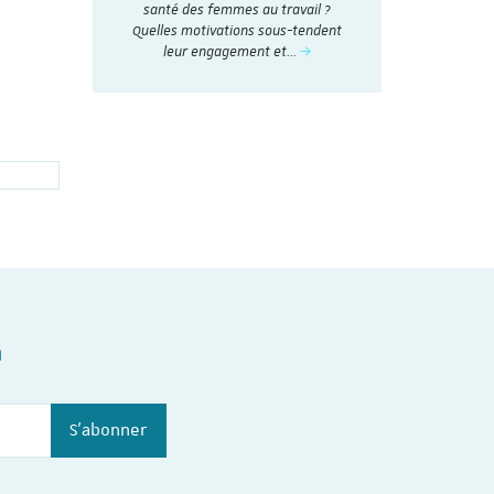
nthétisés
santé des femmes au travail ?
social en 20
Dialogue
Quelles motivations sous-tendent
t
nstitut du
leur engagement et…
n
S'abonner