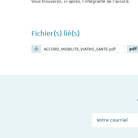
Vous trouverez, ci-après, l’intégralité de l’accord.
Fichier(s) lié(s)
Nom du fichier :
Exte
ACCORD_MOBILITE_VIATRIS_SANTE.pdf
pdf