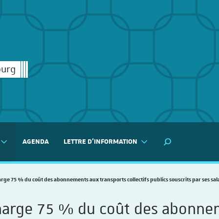
ourg
AGENDA
LETTRE D'INFORMATION
MOTEUR DE RECH
arge 75 % du coût des abonnements aux transports collectifs publics souscrits par ses sal
charge 75 % du coût des abonne