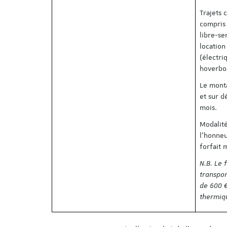
Trajets 
compris 
libre-se
location
(électri
hoverboa
Le monta
et sur d
mois.
Modalité
l'honneu
forfait 
N.B. Le 
transpor
de 600 
thermiq