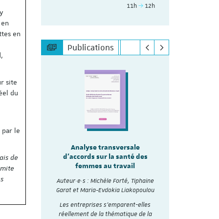
11h
12h
 y
 en
ttes en
Publications
,
r site
éel du
 par le
sale
Analyse transversale
Analy
lité
d'accords sur la santé des
ais de
d'accords
re les
femmes au travail
imite
mmes
Auteur·e·s :
es
Auteur·e·s : Michèle Forté, Tiphaine
Garat et Ma
, Tiphaine
Garat et Maria-Evdokia Liakopoulou
akopoulou
A travers 
Les entreprises s’emparent-elles
collectifs d
accords
réellement de la thématique de la
et analysé