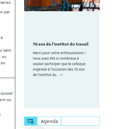
maires.
on par
mme du
Découvrez
 à
aire
colloque pl
des 70
70 ans de l'Institut du travail
organisé à
avail de
ans de l'In
u sans
Merci pour votre enthousiasme !
Strasbourg
; ou
Vous avez été si nombreux à
ces
rire (Les
vouloir participer que le colloque
Voici le lien
uite au
organisé à l'occasion des 70 ans
personnes dé
esoin de
de l’Institut du…
Save the Dat
s'inscrire à 
https://appl
ersonnel
tent ou
f
Agenda