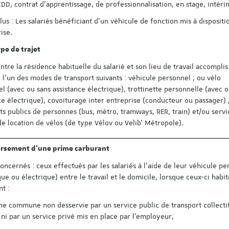
CDD, contrat d’apprentissage, de professionnalisation, en stage, intéri
lus : Les salariés bénéficiant d’un véhicule de fonction mis à dispositi
ise.
pe de trajet
Découvrez le progra
entre la résidence habituelle du salarié et son lieu de travail accomplis
colloque pluridisciplin
e l’un des modes de transport suivants : véhicule personnel ; ou vélo
organisé à l'occasion 
ans de l'Institut du tr
l (avec ou sans assistance électrique), trottinette personnelle (avec o
Strasbourg !
ce électrique), covoiturage inter entreprise (conducteur ou passager) 
ts publics de personnes (bus, métro, tramways, RER, train) et/ou servi
Voici le lien pour vous insc
de location de vélos (de type Vélov ou Velib’ Métropole).
personnes déjà inscrites s
Save the Date n'ont pas b
s'inscrire à nouveau) :
ersement d’une prime carburant
https://applicatio…
concernés : ceux effectués par les salariés à l’aide de leur véhicule p
ue ou électrique) entre le travail et le domicile, lorsque ceux-ci habi
nt :
ne commune non desservie par un service public de transport collecti
 ni par un service privé mis en place par l'employeur;