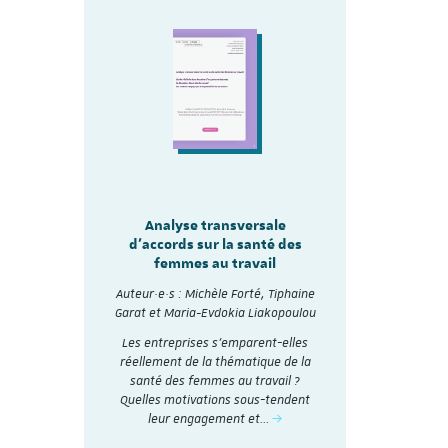
sale
Analyse transversale
lité
Analy
d'accords sur la santé des
re les
d'accords
femmes au travail
mmes
Auteur·e·s :
Auteur·e·s : Michèle Forté, Tiphaine
, Tiphaine
Garat et Ma
Garat et Maria-Evdokia Liakopoulou
akopoulou
A travers 
Les entreprises s’emparent-elles
accords
collectifs d
réellement de la thématique de la
nthétisés
et analysé
santé des femmes au travail ?
Dialogue
social en 20
Quelles motivations sous-tendent
nstitut du
t
leur engagement et…