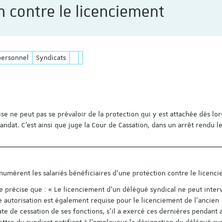
n contre le licenciement
personnel
Syndicats
ise ne peut pas se prévaloir de la protection qui y est attachée dès lors
ndat. C’est ainsi que juge la Cour de Cassation, dans un arrêt rendu l
numèrent les salariés bénéficiaires d'une protection contre le licenc
 précise que : « Le licenciement d'un délégué syndical ne peut inter
te autorisation est également requise pour le licenciement de l'ancien
ate de cessation de ses fonctions, s'il a exercé ces dernières pendant 
ettre du syndicat notifiant à l'employeur la désignation du délégué sy