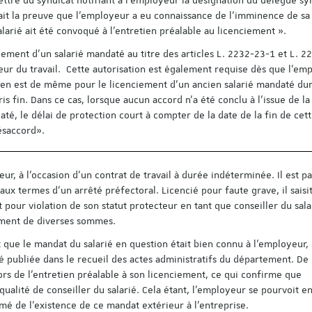
fait la preuve que l'employeur a eu connaissance de l'imminence de sa
arié ait été convoqué à l'entretien préalable au licenciement ».
iement d'un salarié mandaté au titre des articles L. 2232-23-1 et L. 2
Découvrez le progra
colloque pluridisciplin
teur du travail. Cette autorisation est également requise dès que l'em
organisé à l'occasion 
 en est de même pour le licenciement d'un ancien salarié mandaté dur
ans de l'Institut du tr
is fin. Dans ce cas, lorsque aucun accord n'a été conclu à l'issue de la
Strasbourg !
até, le délai de protection court à compter de la date de la fin de cet
Voici le lien pour vous insc
ésaccord».
personnes déjà inscrites s
Save the Date n'ont pas b
s'inscrire à nouveau) :
eur, à l’occasion d’un contrat de travail à durée indéterminée. Il est pa
https://applicatio…
 aux termes d'un arrêté préfectoral. Licencié pour faute grave, il saisit
 pour violation de son statut protecteur en tant que conseiller du sala
iement de diverses sommes.
t que le mandat du salarié en question était bien connu à l’employeur,
ié publiée dans le recueil des actes administratifs du département. De 
 lors de l'entretien préalable à son licenciement, ce qui confirme que
ualité de conseiller du salarié. Cela étant, l’employeur se pourvoit e
rmé de l’existence de ce mandat extérieur à l’entreprise.