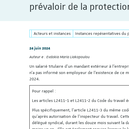
prévaloir de la protectio
Acteurs et instances
Instances repésentatives du 
24 juin 2024
Auteur·e :
Evdokia Maria Liakopoulou
Un salarié titulaire d’un mandant extérieur à l’entrepr
n’a pas informé son employeur de l’existence de ce ma
2024.
Pour rappel :
Les articles L2411-1 et L2411-2 du Code du travail é
Plus spécifiquement, l’article L2411-3 du même code
qu'après autorisation de l'inspecteur du travail. Cet
délégué syndical, durant les douze mois suivant la d
moins un an. Elle est également requise lorsque la l