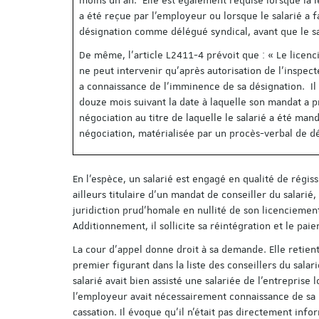
a été reçue par l'employeur ou lorsque le salarié a 
désignation comme délégué syndical, avant que le sal
De même, l’article L2411-4 prévoit que : « Le licenc
ne peut intervenir qu'après autorisation de l'inspec
a connaissance de l'imminence de sa désignation. Il
douze mois suivant la date à laquelle son mandat a pr
négociation au titre de laquelle le salarié a été mand
négociation, matérialisée par un procès-verbal de d
En l’espèce, un salarié est engagé en qualité de régiss
ailleurs titulaire d'un mandat de conseiller du salarié,
juridiction prud'homale en nullité de son licenciement
Additionnement, il sollicite sa réintégration et le pa
La cour d’appel donne droit à sa demande. Elle retien
premier figurant dans la liste des conseillers du salar
salarié avait bien assisté une salariée de l'entreprise
l’employeur avait nécessairement connaissance de sa q
cassation. Il évoque qu’il n’était pas directement info