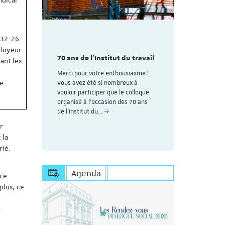
232-26
mme du
Découvrez
aire
colloque pl
ployeur
des 70
70 ans de l'Institut du travail
organisé à
ant les
avail de
ans de l'In
Merci pour votre enthousiasme !
Strasbourg
te
Vous avez été si nombreux à
rire (Les
vouloir participer que le colloque
Voici le lien
uite au
organisé à l'occasion des 70 ans
personnes dé
esoin de
de l’Institut du…
Save the Dat
s'inscrire à 
r
https://appl
 la
rié.
Agenda
 ce
plus, ce
n