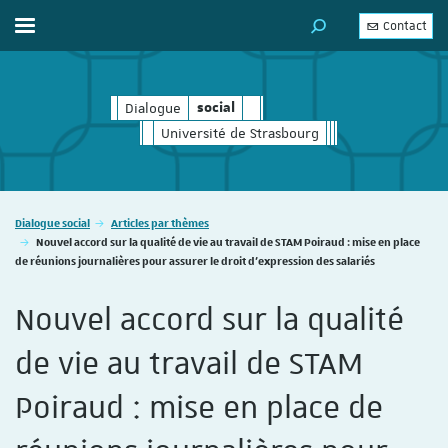
Contact
Afficher / masquer le menu
MOTEUR DE RECHERC
Dialogue
social
social
Université de Strasbourg
Vous êtes ici :
Dialogue social
Articles par thèmes
Nouvel accord sur la qualité de vie au travail de STAM Poiraud : mise en place
de réunions journalières pour assurer le droit d’expression des salariés
Nouvel accord sur la qualité
de vie au travail de STAM
Poiraud : mise en place de