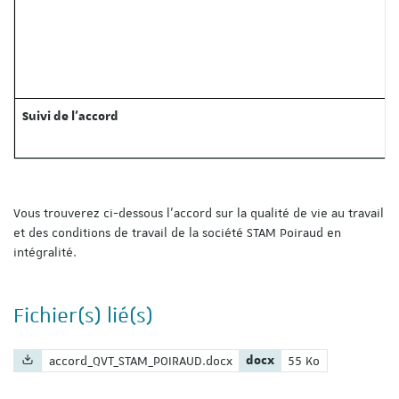
Suivi de l’accord
Vous trouverez ci-dessous l’accord sur la qualité de vie au travail
et des conditions de travail de la société STAM Poiraud en
intégralité.
Fichier(s) lié(s)
Nom du fichier :
Extension du fichier :
Poids du fichier :
accord_QVT_STAM_POIRAUD.docx
docx
55 Ko