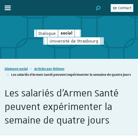
Contact
Afficher / masquer le menu
MOTEUR DE RECHERC
Dialogue
social
social
Université de Strasbourg
Vous êtes ici :
Dialogue social
Articles par thèmes
Les salariés d’Armen Santé peuvent expérimenter la semaine de quatre jours
Les salariés d’Armen Santé
peuvent expérimenter la
semaine de quatre jours