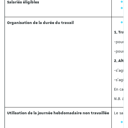
T
Salariés éligibles
L
D
Organisation de la durée du travail
1. Trav
-pour l
-pour l
2. Alte
-s’agis
-s’agis
En cas 
N.B. La
Le sala
Utilisation de la journée hebdomadaire non travaillée
d