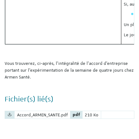
Si, au 
d
Un plan
Le jour
Vous trouverez, ci-après, l’intégralité de l’accord d’entreprise
portant sur l’expérimentation de la semaine de quatre jours chez
Armen Santé.
Fichier(s) lié(s)
Nom du fichier :
Extension du fichier :
Poids du fichier :
Accord_ARMEN_SANTE.pdf
pdf
210 Ko