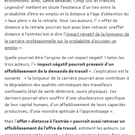
économistes. Ainsi, Samia Benallah, Cindy Duc et François
Legendre³ mettent en doute l’existence d'un lien entre la
probabilité d’être en emploi et la distance à l’âge d’obtention du
« taux plein » de la retraite. Pour ces auteurs, l’ « effet de
distance à la retraite pourrait tout aussi bien retracer un
effet
distance à l’entrée
c’est-à-dire l’
impact négatif de la longueur de
la carrière professionnelle sur la probabilité d’occuper un
emploi
».
Quelle pourrait être l’origine de cet impact négatif ? Selon les
trois auteurs, l’«
impact négatif pourrait provenir d’un
». L’explication est la
affaiblissement de la demande de travail
suivante : « la longueur de la carrière pourrait ainsi contribuer à
la dégradation des qualités intrinsèques des travailleurs
vieillissants (état de santé détérioré, usure physique). Ces
derniers pourrait alors souffrir d’une obsolescence spécifique
de leur capital humain, d’un affaiblissement de leurs capacités
productives, d’une moindre aptitude à l’apprentissage ».
Mais l’
effet « distance à l’entrée » pourrait aussi retracer un
, estiment les auteurs. Le
affaiblissement de l’offre de travail
raisonnement est le suivant : « dans un premier temps, face aux