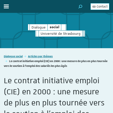
Contact
Afficher / masquer le menu
MOTEUR DE RECHERC
Dialogue
social
social
Université de Strasbourg
Vous êtes ici :
Dialogue social
Articles par thèmes
Le contrat initiative emploi (CIE) en 2000 : une mesure de plus en plus tournée
vers le soutien à l'emploi des salariés les plus âgés
Le contrat initiative emploi
(CIE) en 2000 : une mesure
de plus en plus tournée vers