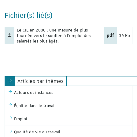
Fichier(s) lié(s)
Nom du fichier :
Le CIE en 2000 : une mesure de plus
Extension du fi
Poids du 
tournée vers le soutien à l'emploi des
pdf
39 Ko
salariés les plus âgés.
Articles par thèmes
Acteurs et instances
Égalité dans le travail
Emploi
Qualité de vie au travail