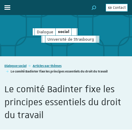
Contact
Afficher / masquer le menu
MOTEUR DE RECHERC
Dialogue
social
social
Université de Strasbourg
Vous êtes ici :
Dialogue social
Articles par thèmes
Le comité Badinter fixe les principes essentiels du droit du travail
Le comité Badinter fixe les
principes essentiels du droit
du travail