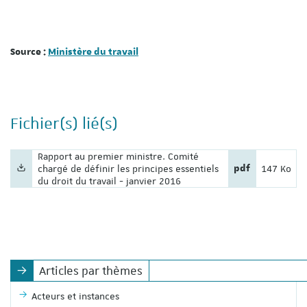
Source :
Ministère du travail
Fichier(s) lié(s)
Nom du fichier :
Rapport au premier ministre. Comité
Extension du fic
Poids du fi
chargé de définir les principes essentiels
pdf
147 Ko
du droit du travail - janvier 2016
Articles par thèmes
Acteurs et instances