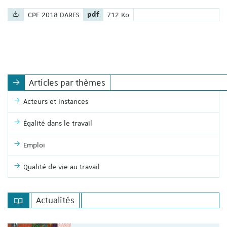
Nom du fichier :
Extension du fichier :
Poids du fichier :
CPF 2018 DARES
pdf
712 Ko
Articles par thèmes
Acteurs et instances
Égalité dans le travail
Emploi
Qualité de vie au travail
Actualités