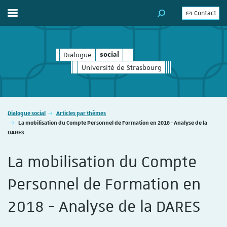
Contact
Afficher / masquer le menu
MOTEUR DE RECHERC
Dialogue
social
social
Université de Strasbourg
Vous êtes ici :
Dialogue social
Articles par thèmes
La mobilisation du Compte Personnel de Formation en 2018 - Analyse de la
DARES
La mobilisation du Compte
Personnel de Formation en
2018 - Analyse de la DARES