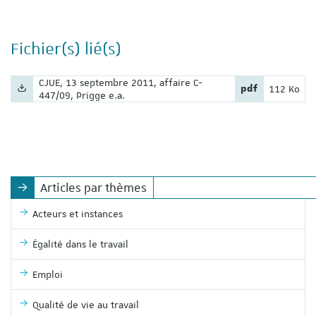
Fichier(s) lié(s)
Nom du fichier :
CJUE, 13 septembre 2011, affaire C-
Extension du fic
Poids du fi
pdf
112 Ko
447/09, Prigge e.a.
Articles par thèmes
Acteurs et instances
Égalité dans le travail
Emploi
Qualité de vie au travail