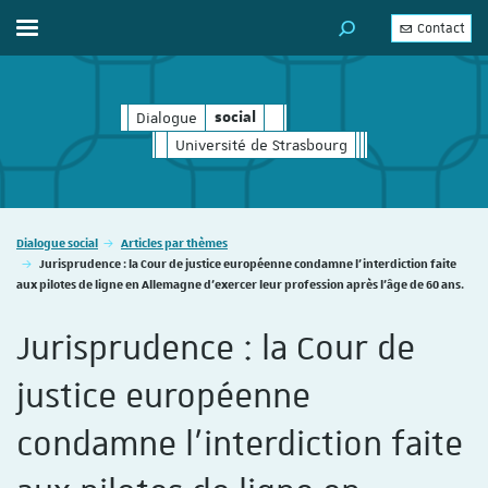
Contact
Afficher / masquer le menu
MOTEUR DE RECHERC
Dialogue
social
social
Université de Strasbourg
Vous êtes ici :
Dialogue social
Articles par thèmes
Jurisprudence : la Cour de justice européenne condamne l'interdiction faite
aux pilotes de ligne en Allemagne d'exercer leur profession après l'âge de 60 ans.
Jurisprudence : la Cour de
justice européenne
condamne l'interdiction faite