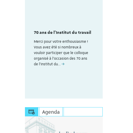
mme du
Découvrez
aire
colloque pl
des 70
70 ans de l'Institut du travail
organisé à
avail de
ans de l'In
Merci pour votre enthousiasme !
Strasbourg
Vous avez été si nombreux à
rire (Les
vouloir participer que le colloque
Voici le lien
uite au
organisé à l'occasion des 70 ans
personnes dé
esoin de
de l’Institut du…
Save the Dat
s'inscrire à 
https://appl
Agenda