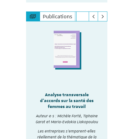
Publications
sale
Analyse transversale
lité
Analy
d'accords sur la santé des
re les
d'accords
femmes au travail
mmes
Auteur·e·s :
Auteur·e·s : Michèle Forté, Tiphaine
, Tiphaine
Garat et Ma
Garat et Maria-Evdokia Liakopoulou
akopoulou
A travers 
Les entreprises s’emparent-elles
accords
collectifs d
réellement de la thématique de la