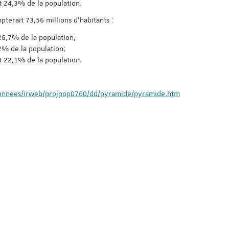
it 24,3% de la population.
pterait
73,56 millions d'habitants :
Découvrez le progra
 26,7% de la population;
colloque pluridisciplin
,2% de la population;
organisé à l'occasion 
it 22,1% de la population.
ans de l'Institut du tr
Strasbourg !
Voici le lien pour vous insc
donnees/irweb/projpop0760/dd/pyramide/pyramide.htm
personnes déjà inscrites s
Save the Date n'ont pas b
s'inscrire à nouveau) :
https://applicatio…