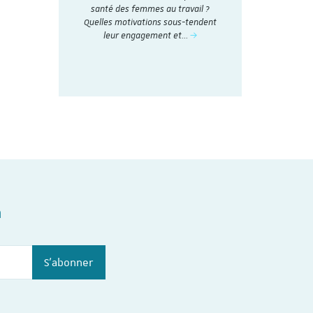
nthétisés
et analysé
santé des femmes au travail ?
Dialogue
social en 20
Quelles motivations sous-tendent
nstitut du
t
leur engagement et…
n
S'abonner