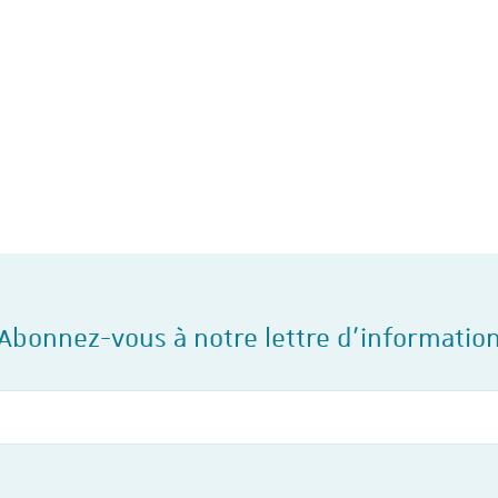
collectifs d’entreprise sy
et analysés sur le site 
social en 2023 et 2024, l'I
travail de…
Abonnez-vous à notre lettre d'informatio
Votre courriel