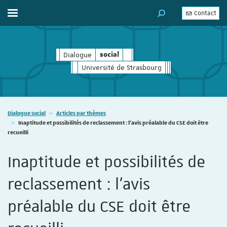
Contact
Afficher / masquer le menu
MOTEUR DE RECHERC
Dialogue
social
social
Université de Strasbourg
Vous êtes ici :
Dialogue social
Articles par thèmes
Inaptitude et possibilités de reclassement : l’avis préalable du CSE doit être
recueilli
Inaptitude et possibilités de
reclassement : l’avis
préalable du CSE doit être