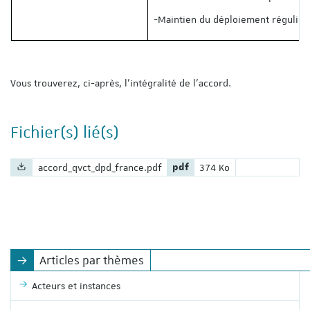
-Maintien du déploiement régulier 
Vous trouverez, ci-après, l’intégralité de l’accord.
Fichier(s) lié(s)
Nom du fichier :
Extension du fichier :
Poids du fichier :
accord_qvct_dpd_france.pdf
pdf
374 Ko
Articles par thèmes
Acteurs et instances