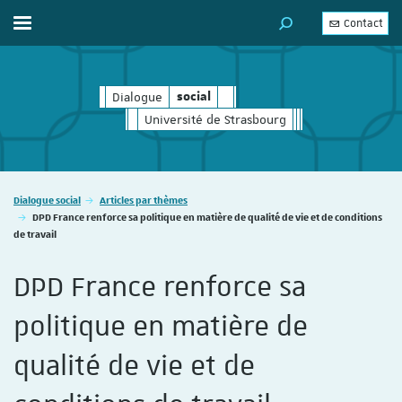
Contact
Afficher / masquer le menu
MOTEUR DE RECHERC
Dialogue
social
social
Université de Strasbourg
Vous êtes ici :
Dialogue social
Articles par thèmes
DPD France renforce sa politique en matière de qualité de vie et de conditions
de travail
DPD France renforce sa
politique en matière de
qualité de vie et de