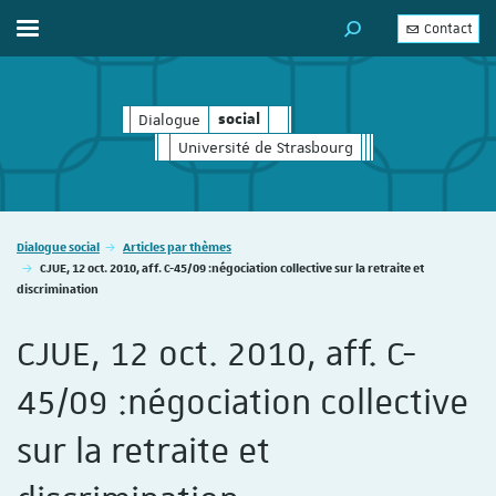
Contact
Afficher / masquer le menu
MOTEUR DE RECHERC
Dialogue
social
social
Université de Strasbourg
Vous êtes ici :
Dialogue social
Articles par thèmes
CJUE, 12 oct. 2010, aff. C-45/09 :négociation collective sur la retraite et
discrimination
CJUE, 12 oct. 2010, aff. C-
45/09 :négociation collective
sur la retraite et