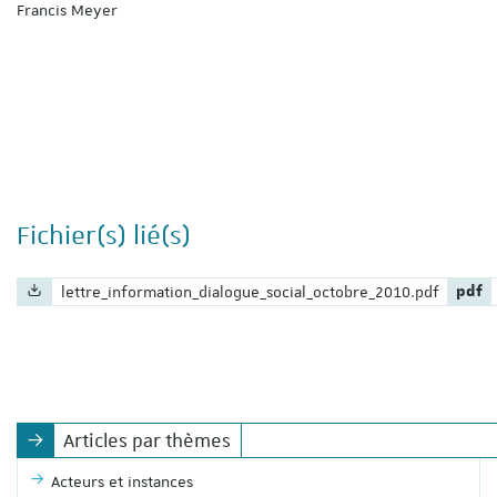
Francis Meyer
Fichier(s) lié(s)
Nom du fichier :
Exten
lettre_information_dialogue_social_octobre_2010.pdf
pdf
Articles par thèmes
Acteurs et instances