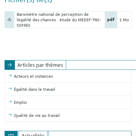
Nom du fichier :
Baromètre national de perception de
Extension du f
Poids du 
légalité des chances : étude du MEDEF-TNS-
pdf
1 Mo
SOFRES
Articles par thèmes
Acteurs et instances
Égalité dans le travail
Emploi
Qualité de vie au travail
Actualités