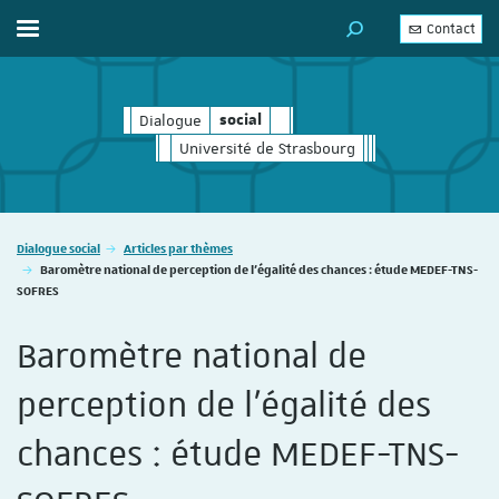
Contact
Afficher / masquer le menu
MOTEUR DE RECHERC
Dialogue
social
social
Université de Strasbourg
Vous êtes ici :
Dialogue social
Articles par thèmes
Baromètre national de perception de l’égalité des chances : étude MEDEF-TNS-
SOFRES
Baromètre national de
perception de l’égalité des
chances : étude MEDEF-TNS-