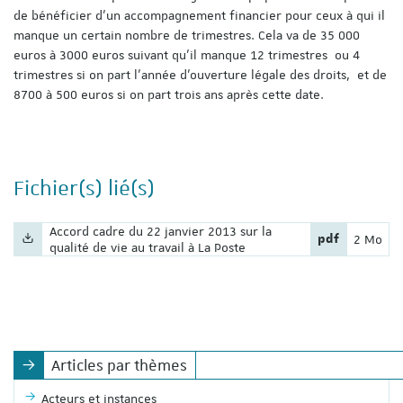
de bénéficier d’un accompagnement financier pour ceux à qui il
manque un certain nombre de trimestres. Cela va de 35 000
euros à 3000 euros suivant qu’il manque 12 trimestres ou 4
trimestres si on part l’année d’ouverture légale des droits, et de
8700 à 500 euros si on part trois ans après cette date.
Fichier(s) lié(s)
Nom du fichier :
Accord cadre du 22 janvier 2013 sur la
Extension du f
Poids du 
pdf
2 Mo
qualité de vie au travail à La Poste
Articles par thèmes
Acteurs et instances