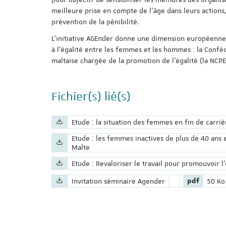
meilleure prise en compte de l’âge dans leurs actions
prévention de la pénibilité.
L’initiative AGEnder donne une dimension européenne 
à l’égalité entre les femmes et les hommes : la Conféd
maltaise chargée de la promotion de l’égalité (la NCPE
Fichier(s) lié(s)
Nom du fichier :
Etude : la situation des femmes en fin de carri
Nom du fichier :
Etude : les femmes inactives de plus de 40 ans 
Malte
Nom du fichier :
Etude : Revaloriser le travail pour promouvoir l'
Nom du fichier :
Extension du
Poids 
Invitation séminaire Agender
pdf
50 Ko