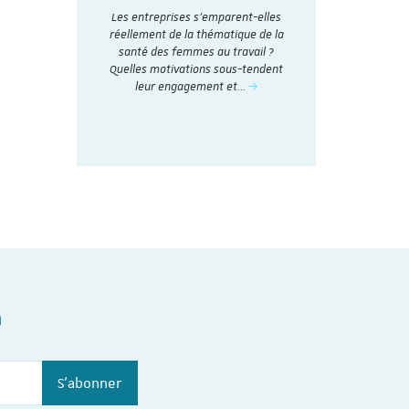
A travers 
Les entreprises s’emparent-elles
accords
collectifs d
réellement de la thématique de la
nthétisés
et analysé
santé des femmes au travail ?
Dialogue
social en 20
Quelles motivations sous-tendent
nstitut du
t
leur engagement et…
n
S'abonner