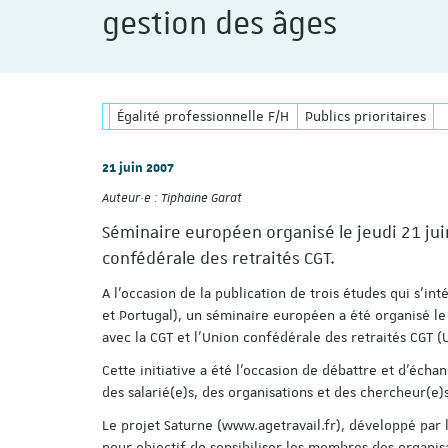
gestion des âges
Égalité professionnelle F/H
Publics prioritaires
21 juin 2007
Auteur·e :
Tiphaine Garat
Séminaire européen organisé le jeudi 21 jui
confédérale des retraités CGT.
A l’occasion de la publication de trois études qui s’i
et Portugal), un séminaire européen a été organisé l
avec la CGT et l’Union confédérale des retraités CGT (
Cette initiative a été l’occasion de débattre et d’échan
des salarié(e)s, des organisations et des chercheur(e)
Le projet Saturne (www.agetravail.fr), développé par 
pour objectif de sensibiliser les membres des organisa