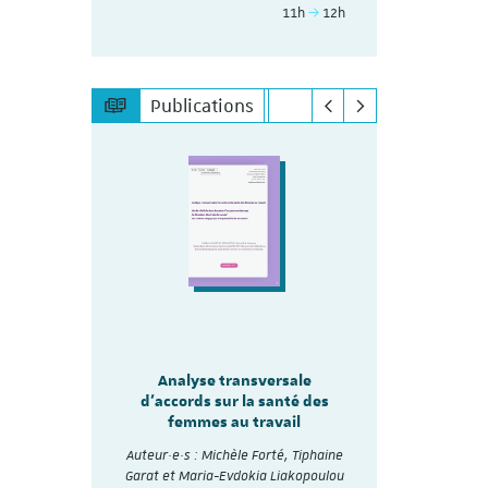
11h
12h
Publications
sale
Analyse transversale
lité
Analy
d'accords sur la santé des
re les
d'accords
femmes au travail
mmes
Auteur·e·s :
Auteur·e·s : Michèle Forté, Tiphaine
, Tiphaine
Garat et Ma
Garat et Maria-Evdokia Liakopoulou
akopoulou