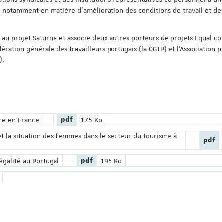
, notamment en matière d’amélioration des conditions de travail et de
au projet Saturne et associe deux autres porteurs de projets Equal c
ération générale des travailleurs portugais (la CGTP) et l’Association 
Découvrez le progra
).
colloque pluridisciplin
organisé à l'occasion 
ans de l'Institut du tr
Strasbourg !
Voici le lien pour vous insc
Extension du fichier :
Poids du fichier :
personnes déjà inscrites s
ère en France
pdf
175 Ko
Save the Date n'ont pas b
et la situation des femmes dans le secteur du tourisme à
s'inscrire à nouveau) :
Extens
pdf
https://applicatio…
Extension du fichier :
Poids du fichier :
égalité au Portugal
pdf
195 Ko
 fichier :
du fichier :