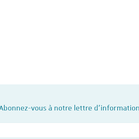
A travers l’étude de 24 
collectifs d’entreprise sy
et analysés sur le site 
social en 2023 et 2024, l'I
travail de…
Abonnez-vous à notre lettre d'informatio
Votre courriel