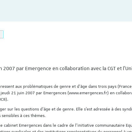
n 2007 par Emergence en collaboration avec la CGT et l'Un
ntéressent aux problématiques de genre et d’âge dans trois pays (France
e jeudi 21 juin 2007 par Emergences (www.emergences.fr) en collabor
UCR).
ger sur les questions d’âge et de genre. Elle s’est adressée à des syndi
s sensibles à ces thèmes.
le cabinet Emergences dans le cadre de l’initiative communautaire Equ
tions syndicales et des institutions représentatives du personnel à un