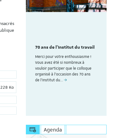
onsacrés
publique
mme du
Découvrez
aire
colloque pl
des 70
70 ans de l'Institut du travail
organisé à
avail de
ans de l'In
Merci pour votre enthousiasme !
Strasbourg
Vous avez été si nombreux à
rire (Les
vouloir participer que le colloque
Voici le lien
uite au
organisé à l'occasion des 70 ans
personnes dé
esoin de
de l’Institut du…
Save the Dat
s'inscrire à 
ion du fichier :
Poids du fichier :
228 Ko
https://appl
Agenda